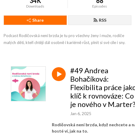
34K
68
Downloads
Episodes
Share
RSS
Podcast Rodičovská není brzda je tu pro všechny ženy i muže, rodiče 
malých dětí, kteří chtějí dál osobně i kariérně růst, plnit si své cíle i sny.
#49 Andrea
Bohačíková:
Flexibilita práce jak
klíč k rovnováze: Co
je nového v M.arter
Jan 6, 2025
Rodičovská není brzda, když nechcete a n
hosté ví, jak na to.