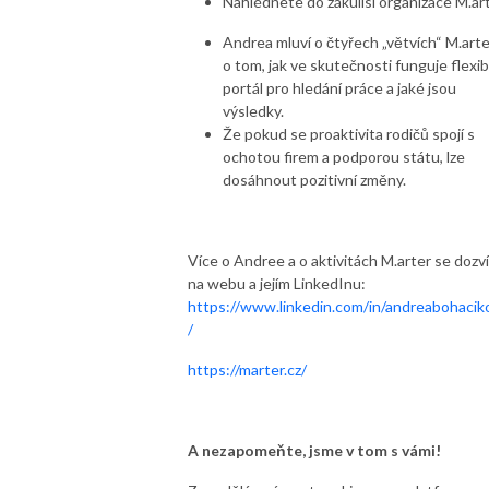
Nahlédnete do zákulisí organizace M.ar
Andrea mluví o čtyřech „větvích“ M.arter
o tom, jak ve skutečnosti funguje flexibi
portál pro hledání práce a jaké jsou
výsledky.
Že pokud se proaktivita rodičů spojí s
ochotou firem a podporou státu, lze
dosáhnout pozitivní změny.
Více o Andree a o aktivitách M.arter se dozv
na webu a jejím LinkedInu:
https://www.linkedin.com/in/andreabohacik
/
https://marter.cz/
A nezapomeňte, jsme v tom s vámi!