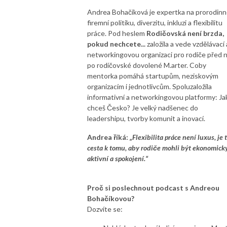
Andrea Bohačíková je expertka na prorodin
firemní politiku, diverzitu, inkluzi a flexibilitu
práce. Pod heslem
Rodičovská není brzda,
pokud nechcete...
založila a vede vzdělávací 
networkingovou organizaci pro rodiče před n
po rodičovské dovolené M.arter. Coby
mentorka pomáhá startupům, neziskovým
organizacím i jednotlivcům. Spoluzaložila
informativní a networkingovou platformy: Ja
chceš Česko? Je velký nadšenec do
leadershipu, tvorby komunit a inovací.
Andrea říká:
„Flexibilita práce není luxus, je 
cesta k tomu, aby rodiče mohli být ekonomick
aktivní a spokojení.“
Proč si poslechnout podcast s
Andreou
Bohačíkovou?
Dozvíte se: