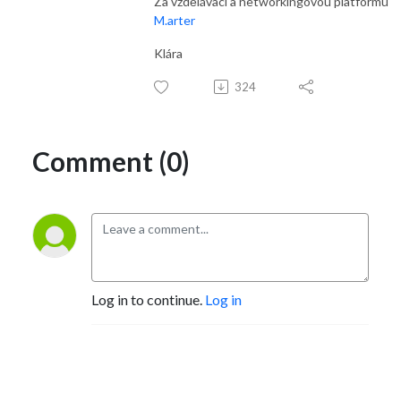
Za vzdělávací a networkingovou platformu
M.arter
Klára
324
Comment (0)
Log in to continue.
Log in