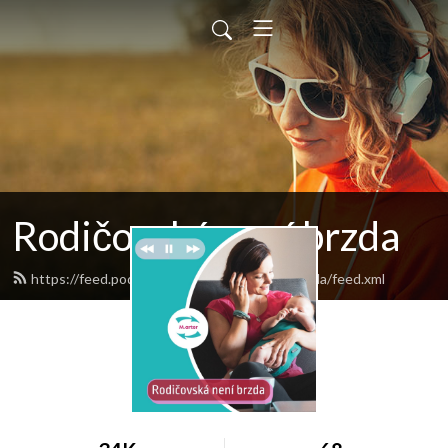
Rodičovská není brzda
https://feed.podbean.com/rodicovskanenibrzda/feed.xml